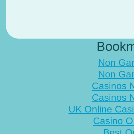
Bookm
Non Gam
Non Gam
Casinos 
Casinos 
UK Online Cas
Casino O
Best O