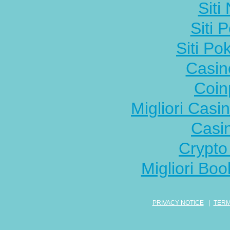
Sit
Siti 
Siti P
Casin
Coinp
Migliori Cas
Casi
Crypto
Migliori B
PRIVACY NOTICE
|
TERM