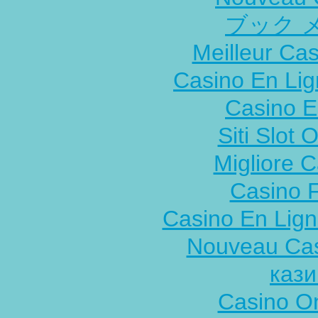
ブック 
Meilleur Ca
Casino En Li
Casino E
Siti Slot
Migliore 
Casino F
Casino En Lign
Nouveau Cas
кази
Casino O